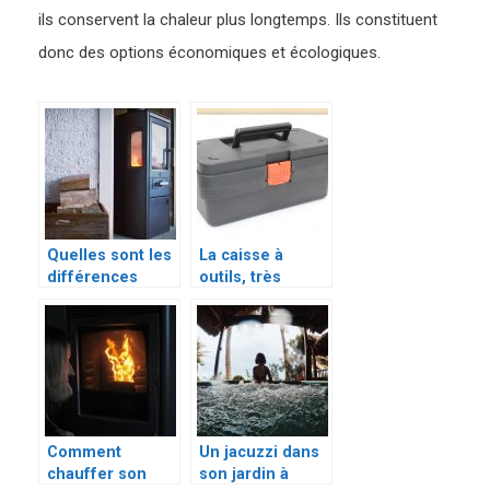
ils conservent la chaleur plus longtemps. Ils constituent
donc des options économiques et écologiques.
Quelles sont les
La caisse à
différences
outils, très
entre un poêle à
pratique pour
bois et à
les travaux de
granulés?
construction ou
de réparation à
la maison
Comment
Un jacuzzi dans
chauffer son
son jardin à