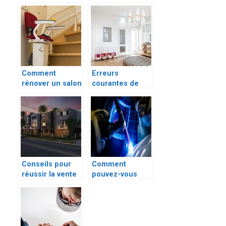
intérieur ?
moindre coût
Comment
Erreurs
rénover un salon
courantes de
pour l’adapter
décoration
aux besoins
intérieure
d’une personne
à mobilité
réduite?
Conseils pour
Comment
réussir la vente
pouvez-vous
d’un bien
rénover
immobilier
l’intérieur de
votre maison?