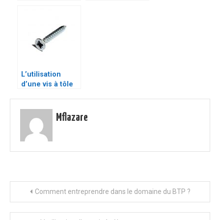
installer dans
dans le domaine
une constrcution
du BTP ?
écologique et
durable
L’utilisation
d’une vis à tôle
pour vos travaux
Mflazare
Navigation
Comment entreprendre dans le domaine du BTP ?
de