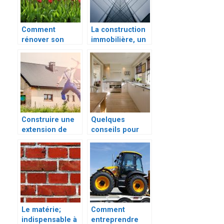
Comment
La construction
rénover son
immobilière, un
jardin? Astuces
projet de grande
et conseils
envergure
Construire une
Quelques
extension de
conseils pour
maison,
construire une
comment faire ?
maison moderne
Le matérie;
Comment
indispensable à
entreprendre